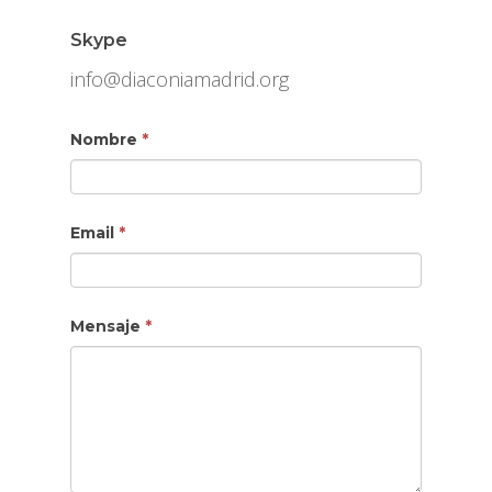
Skype
info@diaconiamadrid.org
Contacto
Si
Nombre
*
eres
humano,
Email
*
deja
este
campo
Mensaje
*
en
blanco.