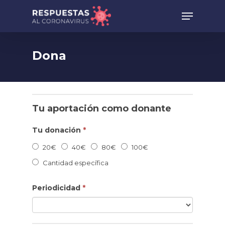
Dona
Donaciones
Si
Tu aportación como donante
eres
humano,
Tu donación
*
deja
20€
40€
80€
100€
este
Cantidad
Cantidad específica
campo
específica
Periodicidad
*
en
blanco.