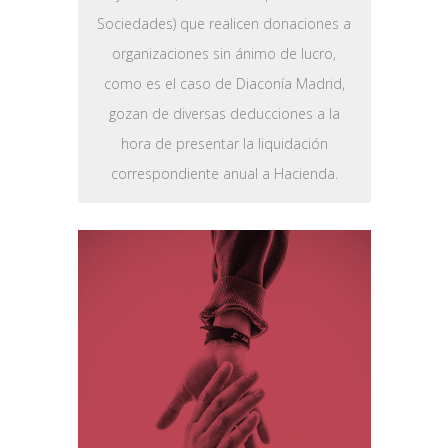
Sociedades) que realicen donaciones a
organizaciones sin ánimo de lucro,
como es el caso de Diaconía Madrid,
gozan de diversas deducciones a la
hora de presentar la liquidación
correspondiente anual a Hacienda.