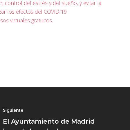
control del estrés y del sueño, y evitar la
zar los efectos del COVID-19
sos virtuales gratuitos.
Siguiente
El Ayuntamiento de Madrid