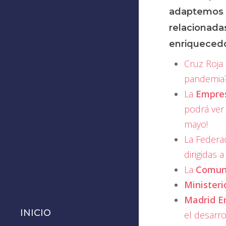
adaptemos a
relacionadas
enriquecedo
Cruz Roja
pandemia
La
Empres
podrá ver 
mayo!
La Federa
dirigidas 
La
Comun
Ministeri
Madrid 
INICIO
el desarro