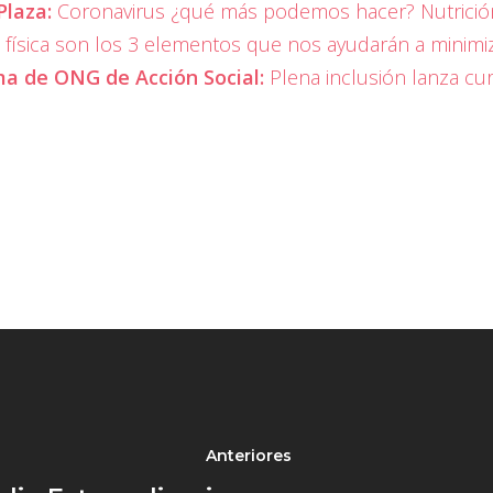
Plaza:
Coronavirus ¿qué más podemos hacer? Nutrición, 
d física son los 3 elementos que nos ayudarán a minimi
ma de ONG de Acción Social:
Plena inclusión lanza cur
Anteriores