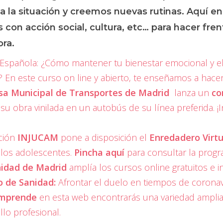
 la situación y creemos nuevas rutinas. Aquí e
 con acción social, cultura, etc… para hacer fr
ra.
 Española:
¿Cómo mantener tu bienestar emocional y el
? En este curso o
n line y abierto, te enseñamos a hacer
a Municipal de Transportes de Madrid
lanza un
co
su obra vinilada en un autobús de su línea preferida. ¡I
ción
INJUCAM
pone a disposición el
Enredadero Virtu
a los adolescentes.
Pincha aquí
para consultar la progr
idad de Madrid
amplía los cursos online gratuitos e in
o de Sanidad:
Afrontar el duelo en tiempos de coronav
Emprende
en esta web encontrarás una variedad amplia 
llo profesional.