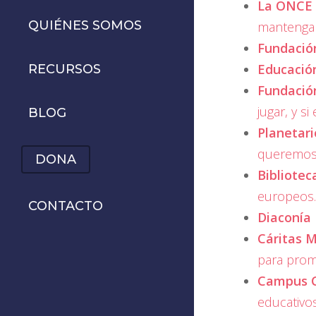
La ONCE
QUIÉNES SOMOS
mantengan
Fundació
Educación
RECURSOS
Fundació
jugar, y s
BLOG
Planetari
queremos 
DONA
Bibliotec
europeos.
CONTACTO
Diaconía
Cáritas 
para promo
Campus 
educativos