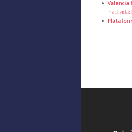
Valencia 
inactivida
Platafor