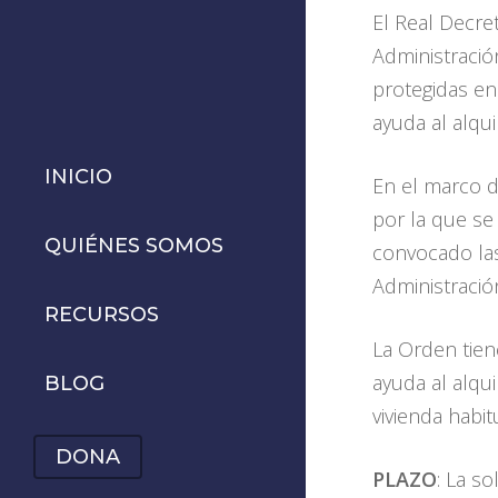
El Real Decre
Administració
protegidas en
ayuda al alqui
INICIO
En el marco d
por la que se
QUIÉNES SOMOS
convocado la
Administració
RECURSOS
La Orden tien
ayuda al alqu
BLOG
vivienda habi
DONA
PLAZO
: La s